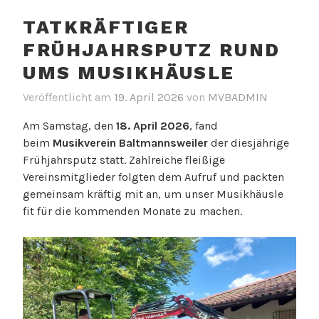
wechselhaftem
TATKRÄFTIGER
Wetter“
FRÜHJAHRSPUTZ RUND
UMS MUSIKHÄUSLE
Veröffentlicht am
19. April 2026
von
MVBADMIN
Am Samstag, den
18. April 2026
, fand
beim
Musikverein Baltmannsweiler
der diesjährige
Frühjahrsputz statt. Zahlreiche fleißige
Vereinsmitglieder folgten dem Aufruf und packten
gemeinsam kräftig mit an, um unser Musikhäusle
fit für die kommenden Monate zu machen.