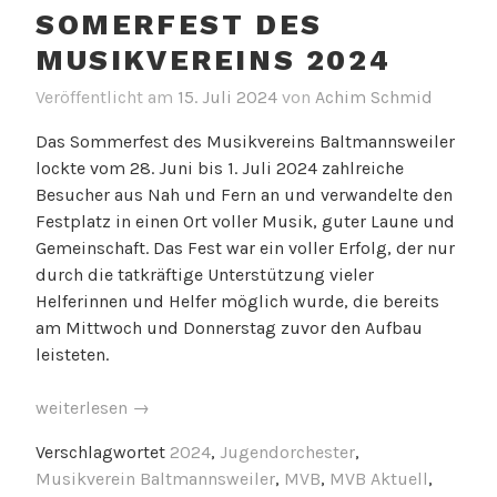
Kirbe
SOMERFEST DES
des
Musikvereins
MUSIKVEREINS 2024
Baltmannsweiler“
Veröffentlicht am
15. Juli 2024
von
Achim Schmid
Das Sommerfest des Musikvereins Baltmannsweiler
lockte vom 28. Juni bis 1. Juli 2024 zahlreiche
Besucher aus Nah und Fern an und verwandelte den
Festplatz in einen Ort voller Musik, guter Laune und
Gemeinschaft. Das Fest war ein voller Erfolg, der nur
durch die tatkräftige Unterstützung vieler
Helferinnen und Helfer möglich wurde, die bereits
am Mittwoch und Donnerstag zuvor den Aufbau
leisteten.
„Somerfest
weiterlesen
→
des
Verschlagwortet
2024
,
Jugendorchester
,
Musikvereins
Musikverein Baltmannsweiler
,
MVB
,
MVB Aktuell
,
2024“