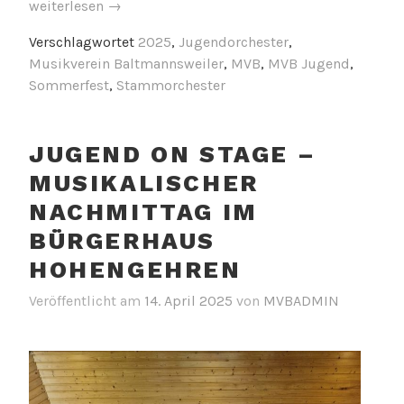
„Vier
weiterlesen
→
Tage
Verschlagwortet
2025
,
Jugendorchester
,
voller
Musikverein Baltmannsweiler
,
MVB
,
MVB Jugend
,
Musik,
Sommerfest
,
Stammorchester
Gemeinschaft
und
Sommerlaune
JUGEND ON STAGE –
–
Rückblick
MUSIKALISCHER
auf
NACHMITTAG IM
das
BÜRGERHAUS
Sommerfest
2025
HOHENGEHREN
des
Veröffentlicht am
14. April 2025
von
MVBADMIN
Musikvereins
Baltmannsweiler“