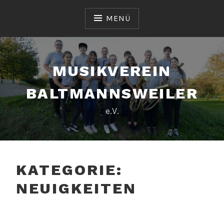
Zum
Inhalt
MENÜ
springen
MUSIKVEREIN
BALTMANNSWEILER
e.V.
KATEGORIE:
NEUIGKEITEN