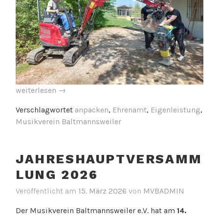
„Tatkräftiger
weiterlesen
→
Frühjahrsputz
Verschlagwortet
anpacken
,
Ehrenamt
,
Eigenleistung
,
rund
Musikverein Baltmannsweiler
ums
Musikhäusle „
JAHRESHAUPTVERSAMM
LUNG 2026
Veröffentlicht am
15. März 2026
von
MVBADMIN
Der Musikverein Baltmannsweiler e.V. hat am
14.