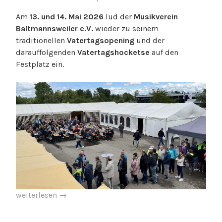
Am
13. und 14. Mai 2026
lud der
Musikverein
Baltmannsweiler e.V.
wieder zu seinem
traditionellen
Vatertagsopening
und der
darauffolgenden
Vatertagshocketse
auf den
Festplatz ein.
„Gelungenes
weiterlesen
→
Vatertagsfest
trotz