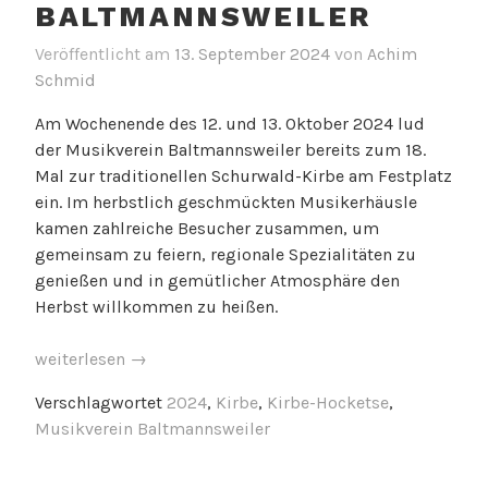
BALTMANNSWEILER
Veröffentlicht am
13. September 2024
von
Achim
Schmid
Am Wochenende des 12. und 13. Oktober 2024 lud
der Musikverein Baltmannsweiler bereits zum 18.
Mal zur traditionellen Schurwald-Kirbe am Festplatz
ein. Im herbstlich geschmückten Musikerhäusle
kamen zahlreiche Besucher zusammen, um
gemeinsam zu feiern, regionale Spezialitäten zu
genießen und in gemütlicher Atmosphäre den
Herbst willkommen zu heißen.
„Herbstklänge
weiterlesen
→
und
Verschlagwortet
2024
,
Kirbe
,
Kirbe-Hocketse
,
Gaumenfreuden:
Musikverein Baltmannsweiler
Die
Schurwald-