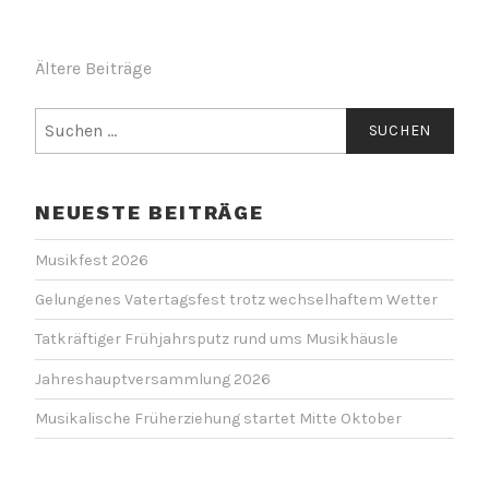
Ein
Festlicher
BEITRAGSNAVIGATION
Ältere Beiträge
Vatertag
in
Suchen
Baltmannsweiler“
nach:
NEUESTE BEITRÄGE
Musikfest 2026
Gelungenes Vatertagsfest trotz wechselhaftem Wetter
Tatkräftiger Frühjahrsputz rund ums Musikhäusle
Jahreshauptversammlung 2026
Musikalische Früherziehung startet Mitte Oktober