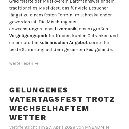
Grad feierte der Musikverein Baltmannsweiler sein
traditionelles Musikfest, das für viele Besucher
längst zu einem festen Termin im Jahreskalender
geworden ist. Die Mischung aus
abwechslungsreicher
Livemusik
, einem großen
Vergnügungspark
für Kinder, kühlen Getränken und
einem breiten
kulinarischen Angebot
sorgte für
beste Stimmung auf dem gesamten Festgelände.
„Musikfest
weiterlesen
→
2026“
GELUNGENES
VATERTAGSFEST TROTZ
WECHSELHAFTEM
WETTER
Veröffentlicht am
27. April 2026
von
MVBADMIN