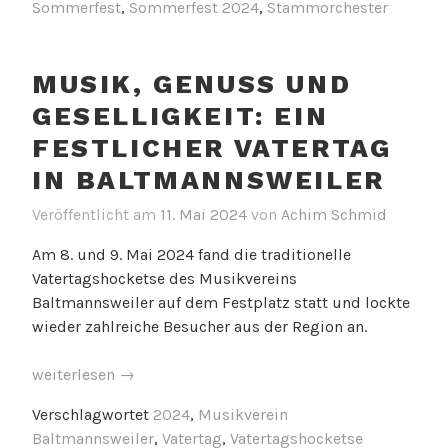
Sommerfest
,
Sommerfest 2024
,
Stammorchester
MUSIK, GENUSS UND
GESELLIGKEIT: EIN
FESTLICHER VATERTAG
IN BALTMANNSWEILER
Veröffentlicht am
11. Mai 2024
von
Achim Schmid
Am 8. und 9. Mai 2024 fand die traditionelle
Vatertagshocketse des Musikvereins
Baltmannsweiler auf dem Festplatz statt und lockte
wieder zahlreiche Besucher aus der Region an.
„Musik,
weiterlesen
→
Genuss
Verschlagwortet
2024
,
Musikverein
und
Baltmannsweiler
,
Vatertag
,
Vatertagshocketse
Geselligkeit: