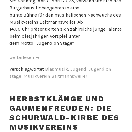
Am Sonntag, den 6. April 2025, verwandelte sich das
Bürgerhaus Hohengehren in eine
bunte Bühne für den musikalischen Nachwuchs des
Musikvereins Baltmannsweiler. Ab
14:30 Uhr präsentierten sich zahlreiche junge Talente
beim diesjährigen Vorspiel unter
dem Motto „Jugend on Stage“.
„Jugend
weiterlesen
→
On
Verschlagwortet
Blasmusik
,
Jugend
,
Jugend on
Stage
stage
,
Musikverein Baltmannsweiler
–
Musikalischer
Nachmittag
HERBSTKLÄNGE UND
im
Bürgerhaus
GAUMENFREUDEN: DIE
Hohengehren“
SCHURWALD-KIRBE DES
MUSIKVEREINS