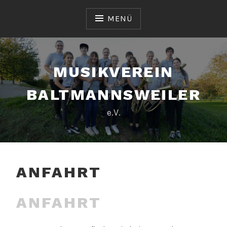
Zum
Inhalt
MENÜ
springen
MUSIKVEREIN
BALTMANNSWEILER
e.V.
ANFAHRT
ANFAHRT