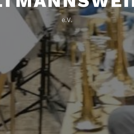
LTMANNSWEI
e.V.