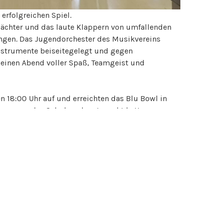
rfolgreichen Spiel.
elächter und das laute Klappern von umfallenden
ngen. Das Jugendorchester des Musikvereins
nstrumente beiseitegelegt und gegen
inen Abend voller Spaß, Teamgeist und
 18:00 Uhr auf und erreichten das Blu Bowl in
n passendes Schuhwerk getauscht hatten,
n in drei Gruppen aufgeteilt und hatten 90
 Beweis zu stellen. Nach einer kleinen Stärkung
nnsweiler. Insgesamt war der Abend ein großer
er unterhaltsamen Aktivität zusammenzukommen.
ne Revanche!