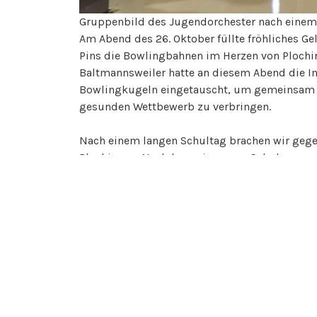
Gruppenbild des Jugendorchester nach einem e
Am Abend des 26. Oktober füllte fröhliches G
Pins die Bowlingbahnen im Herzen von Plochi
Baltmannsweiler hatte an diesem Abend die I
Bowlingkugeln eingetauscht, um gemeinsam e
gesunden Wettbewerb zu verbringen.
Nach einem langen Schultag brachen wir gegen
Plochingen. Nachdem wir unsere Schuhe gege
begannen wir sofort mit dem Spiel. Wir wurde
Minuten Zeit, unsere Bowlingfähigkeiten unter
machten wir uns auf den Rückweg nach Baltma
Erfolg und bot uns die Gelegenheit, bei ein
Vielen Dank für den schönen Abend und auf ei
Bericht: Cita Schmid