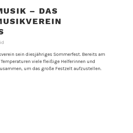
MUSIK – DAS
USIKVEREIN
S
id
ikverein sein diesjähriges Sommerfest. Bereits am
Temperaturen viele fleißige Helferinnen und
„Vier
 zusammen, um das große Festzelt aufzustellen.
Tage
voller
Musik
–
das
Sommerfest
des
Musikverein
Baltmannswei