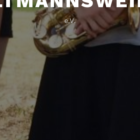
LTMANNSWEI
e.V.