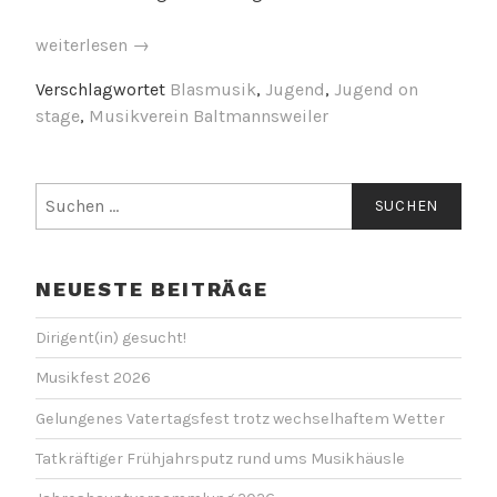
„Jugend
weiterlesen
→
On
Verschlagwortet
Blasmusik
,
Jugend
,
Jugend on
Stage
stage
,
Musikverein Baltmannsweiler
–
Musikalischer
Nachmittag
Suchen
im
nach:
Bürgerhaus
Hohengehren“
NEUESTE BEITRÄGE
Dirigent(in) gesucht!
Musikfest 2026
Gelungenes Vatertagsfest trotz wechselhaftem Wetter
Tatkräftiger Frühjahrsputz rund ums Musikhäusle