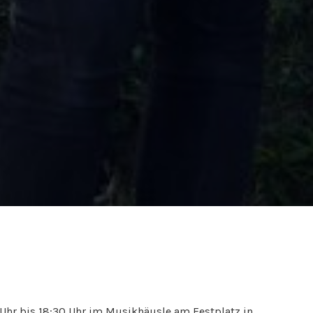
 Uhr bis 18:30 Uhr im Musikhäusle am Festplatz in