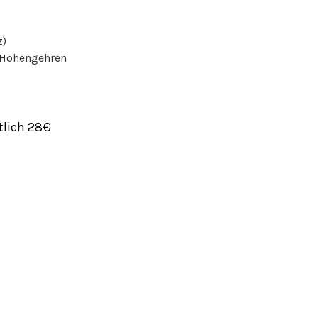
z)
e Hohengehren
lich 28€