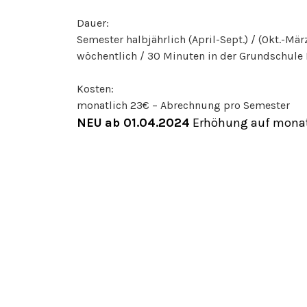
Dauer:
Semester halbjährlich (April-Sept.) / (Okt.-Mär
wöchentlich / 30 Minuten in der Grundschul
Kosten:
monatlich 23€ – Abrechnung pro Semester
NEU
ab 01.04.2024
Erhöhung auf monat
Ansprechpartner:
Jugendteam Cita & Eli
mvbw.jugend@gmail.com