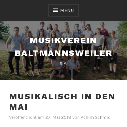
Zum
Inhalt
MENÜ
springen
MUSIKVEREIN
BALTMANNSWEILER
e.V.
MUSIKALISCH IN DEN
MAI
Veröffentlicht am
27. Mai 2018
von
Achim Schmid