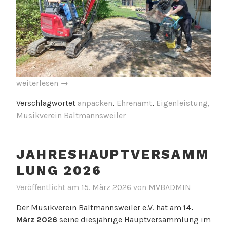
„Tatkräftiger
weiterlesen
→
Frühjahrsputz
Verschlagwortet
anpacken
,
Ehrenamt
,
Eigenleistung
,
rund
Musikverein Baltmannsweiler
ums
Musikhäusle „
JAHRESHAUPTVERSAMM
LUNG 2026
Veröffentlicht am
15. März 2026
von
MVBADMIN
Der Musikverein Baltmannsweiler e.V. hat am
14.
März 2026
seine diesjährige Hauptversammlung im